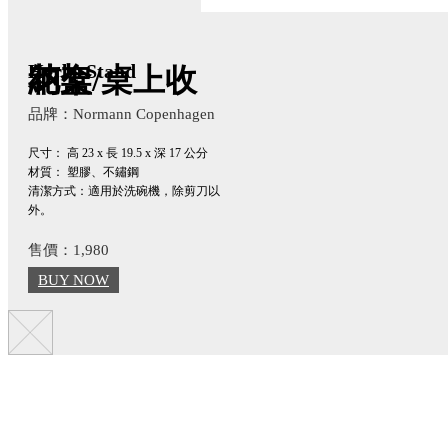
Herbs Stand
花架/桌上收納盒
品牌：Normann Copenhagen
尺寸： 高
23 x 長 19.5
x 深 17
公分
材質： 塑膠、不鏽鋼
清潔方式：適用於洗碗機，除剪刀以
外。
售價：1,980
BUY NOW