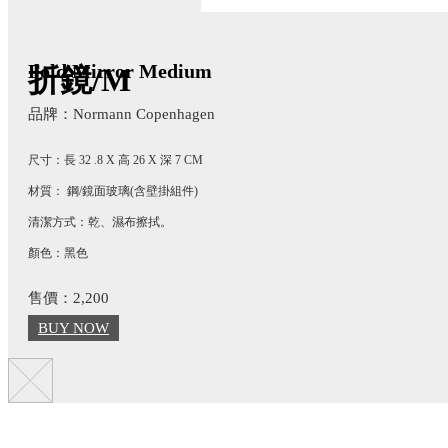
Fold Mirror Medium
折鏡/M
品牌：Normann Copenhagen
尺寸：長 32 .8 X 高 26 X
深 7 CM
材質： 鋼/鏡面玻璃(含壁掛組件)
清潔方式：乾、濕布擦拭。
顏色：黑色
售價：2,200
BUY NOW