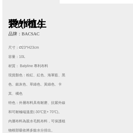
Round Pot
戶外植生袋/(10L)
品牌：BACSAC
Ø
尺寸：
23*H23cm
容量：10L
材質：
Batyline 專利布料
現貨顏色：粉紅、紅色、海軍藍、黑
色、銀灰色、草綠色、黃綠色、卡
其、橘色
特色：外層布料具有耐磨、
抗紫外線
和可耐極端溫度(-30℃至+ 70℃)。
內層布料
為
親水毛氈布料，可保護植
物根部吸收將多餘水分排出。