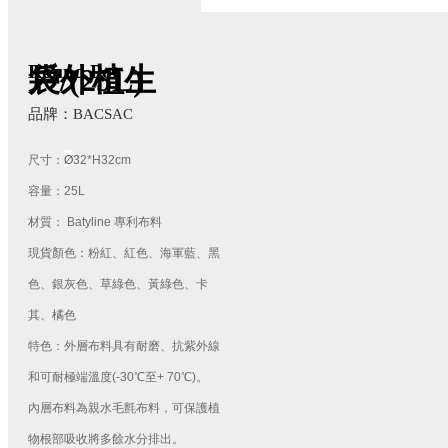
Round Pot
戶外植生袋/(25L)
品牌：BACSAC
Ø
尺寸：
32*H32cm
容量：25L
材質：
Batyline 專利布料
現貨顏色：粉紅、紅色、海軍藍、黑
色、銀灰色、草綠色、黃綠色、卡
其、橘色
特色：外層布料具有耐磨、
抗紫外線
和可耐極端溫度(-30℃至+ 70℃)。
內層布料
為
親水毛氈布料，可保護植
物根部吸收將多餘水分排出。