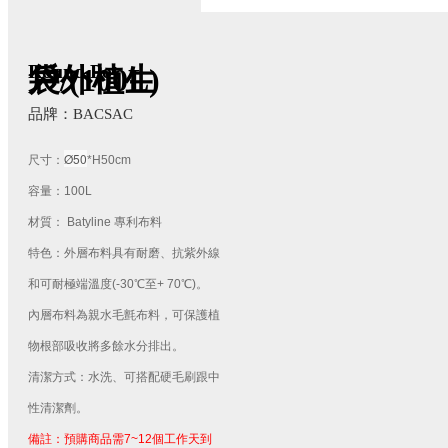
Round Pot
戶外植生袋/(100L)
品牌：BACSAC
Ø50
尺寸：
*H50cm
容量：100L
材質：
Batyline 專利布料
特色：外層布料具有耐磨、
抗紫外線
和可耐極端溫度(-30℃至+ 70℃)。
內層布料
為
親水毛氈布料，可保護植
物根部吸收將多餘水分排出。
清潔方式：水洗、可搭配硬毛刷跟中
性清潔劑。
備註：預購商品需7~12個工作天到